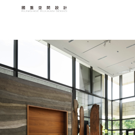
内
容
を
ス
キ
ッ
プ