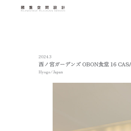
内
容
を
ス
キ
ッ
プ
2024.3
西ノ宮ガーデンズ OBON食堂
16 CAS
Hyogo/Japan