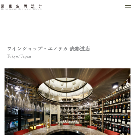
内
容
を
ス
キ
ッ
プ
ワインショップ・エノテカ 表参道店
Tokyo/Japan